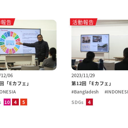
動報告
活動報告
/12/06
2023/11/29
3回「Eカフェ」
第12回「Eカフェ」
ONESIA
#Bangladesh
#INDONES
s
10
4
5
SDGs
4