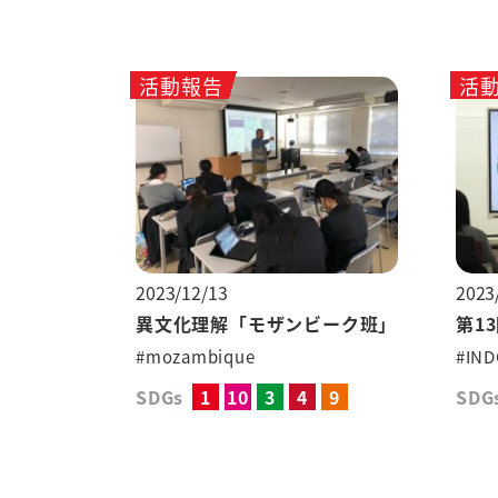
活動報告
活
2023/12/13
2023
異文化理解「モザンビーク班」
第1
#mozambique
#IND
SDGs
1
10
3
4
9
SDG