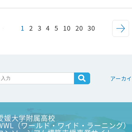
1
2
3
4
5
10
20
30
アーカ
愛媛大学附属高校
WWL（ワールド・ワイド・ラーニング）