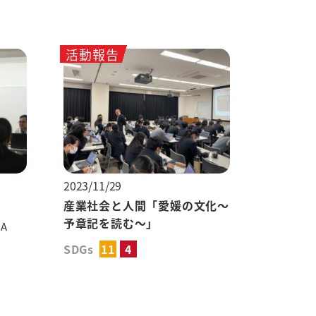
活動報告
2023/11/29
産業社会と人間「愛媛の文化～
予章記を読む～」
IA
SDGs
11
4