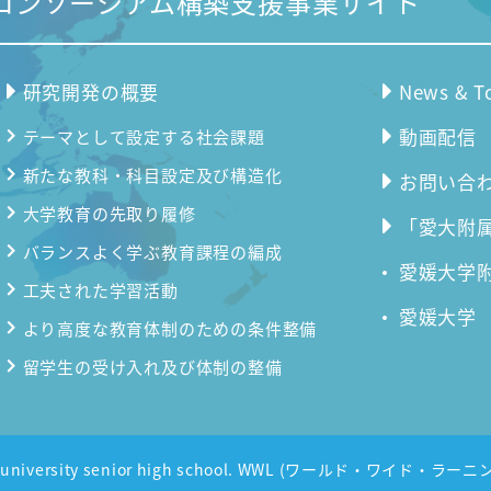
コンソーシアム構築支援事業サイト
研究開発の概要
News & T
動画配信
テーマとして設定する社会課題
新たな教科・科目設定及び構造化
お問い合
大学教育の先取り履修
「愛大附属
バランスよく学ぶ教育課程の編成
愛媛大学
工夫された学習活動
愛媛大学
より高度な教育体制のための条件整備
留学生の受け入れ及び体制の整備
me university senior high school. WWL (ワールド・ワイド・ラーニン