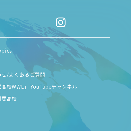
opics
わせ/よくあるご質問
高校WWL」 YouTubeチャンネル
附属高校