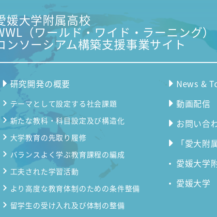
愛媛大学附属高校
WWL（ワールド・ワイド・ラーニング）
コンソーシアム構築支援事業サイト
研究開発の概要
News & T
動画配信
テーマとして設定する社会課題
新たな教科・科目設定及び構造化
お問い合
大学教育の先取り履修
「愛大附属
バランスよく学ぶ教育課程の編成
愛媛大学
工夫された学習活動
愛媛大学
より高度な教育体制のための条件整備
留学生の受け入れ及び体制の整備