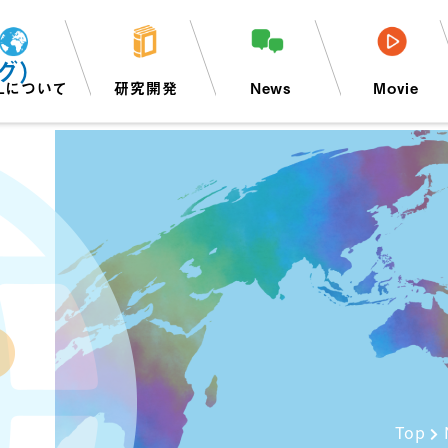
グ）
Lについて
研究開発
News
Movie
Top