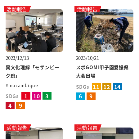
活動報告
活動報告
2023/12/13
2023/10/21
異文化理解「モザンビー
スポGOMI甲子園愛媛県
ク班」
大会出場
#mozambique
11
12
14
SDGs
1
10
3
6
9
SDGs
4
9
活動報告
活動報告