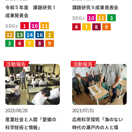
令和５年度 課題研究Ⅰ
課題研究Ⅱ成果発表会
成果発表会
10
11
3
SDGs
1
10
11
SDGs
4
7
8
9
12
13
14
16
2
3
4
7
8
9
活動報告
活動報告
2023/08/28
2023/07/31
産業社会と人間「愛媛の
応用科学探究「海のない
科学技術と情報」
時代の瀬戸内の人と環