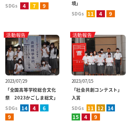
境」
4
7
9
SDGs
11
4
9
SDGs
活動報告
活動報告
2023/07/29
2023/07/15
「全国高等学校総合文化
「社会共創コンテスト」
祭 2023かごしま総文」
入賞
14
4
6
11
12
14
SDGs
SDGs
9
15
4
9