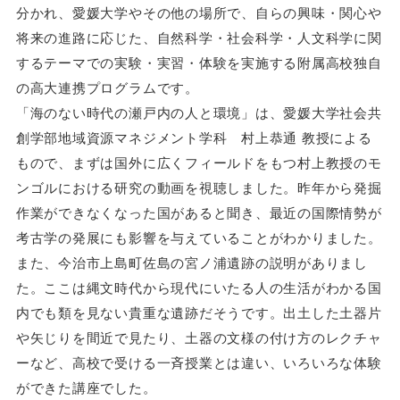
分かれ、愛媛大学やその他の場所で、自らの興味・関心や
将来の進路に応じた、自然科学・社会科学・人文科学に関
するテーマでの実験・実習・体験を実施する附属高校独自
の高大連携プログラムです。
「海のない時代の瀬戸内の人と環境」は、愛媛大学社会共
創学部地域資源マネジメント学科 村上恭通 教授による
もので、まずは国外に広くフィールドをもつ村上教授のモ
ンゴルにおける研究の動画を視聴しました。昨年から発掘
作業ができなくなった国があると聞き、最近の国際情勢が
考古学の発展にも影響を与えていることがわかりました。
また、今治市上島町佐島の宮ノ浦遺跡の説明がありまし
た。ここは縄文時代から現代にいたる人の生活がわかる国
内でも類を見ない貴重な遺跡だそうです。出土した土器片
や矢じりを間近で見たり、土器の文様の付け方のレクチャ
ーなど、高校で受ける一斉授業とは違い、いろいろな体験
ができた講座でした。