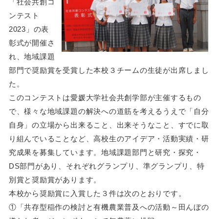
「社会共創コ
ンテスト
2023」の表
彰式が開催さ
れ、地域課題
部門で奨励賞を受賞した本校３チームの生徒が出席しまし
た。
このコンテストは愛媛大学社会共創学部が主催するもの
で、様々な地域課題の解決への道筋を考えるうえで「自分
自身」の立場から出来ること、出来そうなこと、すでに取
り組んでいることなど、高校生のアイデア・活動実績・研
究成果を募集しています。地域課題部門と研究・探究・
DS部門があり、それぞれグランプリ、準グランプリ、特
別賞と奨励賞があります。
本校から奨励賞に入賞した３件は次のとおりです。
①「共存型稲作の検討と有機農業普及への活動～田んぼの