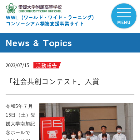
WWL（ワールド・ワイド・ラーニング）
MENU
コンソーシアム構築支援事業サイト
News & Topics
活動報告
2023/07/15
「社会共創コンテスト」入賞
令和5年７月
15日（土）愛
媛大学南加記
念ホールで