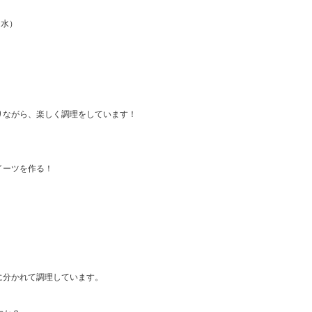
水）
。
とりながら、楽しく調理をしています！
イーツを作る！
とに分かれて調理しています。