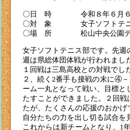
〇
日 時 令和８年６月６
〇対 象
女子ソフトテニ
〇
場 所 松山中央公園テ
女子ソフトテニス部です。先週
週は県総体団体戦が行われまし
１回戦は三島高校との対戦でし
２、続く
2
番手も接戦の末に④－
ーム一丸となって戦い、目標と
たすことができました。２回戦
たが、たくさんの応援のおかげ
自分たちの力を出し切る試合を
これからは新チームとなり、
1