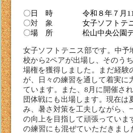
〇
日 時 令和８年７月
1
〇対 象
女子ソフトテニ
〇
場 所 松山中央公園テ
女子ソフトテニス部です。中予
校から
2
ペアが出場し、そのう
場権を獲得しました。まだ経験
が、日々の練習を通して着実に
ています。また、
8
月に開催さ
団体戦にも出場します。現在は
み、暑さ対策を工夫しながら、
の向上を目指して頑張っていま
の練習にも混ぜていただきまし