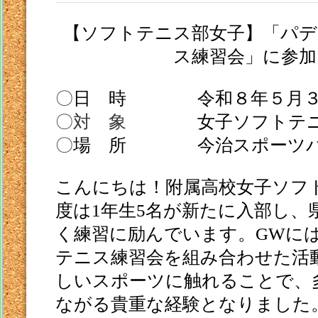
【ソフトテニス部女子】「パデ
ス練習会」に参加
〇
日 時 令和８年５月３
〇対 象
女子ソフトテニ
〇
場 所 今治スポーツパ
こんにちは！附属高校女子ソフ
度は
1
年生
5
名が新たに入部し、
く練習に励んでいます。
GW
に
テニス練習会を組み合わせた活
しいスポーツに触れることで、
ながる貴重な経験となりました