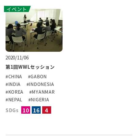
イベント
2020/11/06
第1回WWLセッション
#CHINA
#GABON
#INDIA
#INDONESIA
#KOREA
#MYANMAR
#NEPAL
#NIGERIA
10
16
4
SDGs