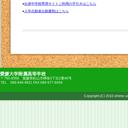
●
出身中学校専用サイトご利用の手引きはこちら
●
入学志願者出願書類はこちら
愛媛大学附属高等学校
〒790-8566 愛媛県松山市樽味3丁目2番40号
TEL 089-946-9911 FAX 089-977-8458
Copyright (C) 2010 ehime uni