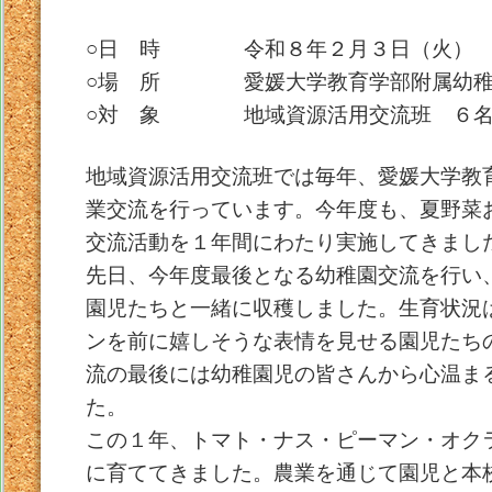
○日 時 令和８年２月３日（火）
○場 所 愛媛大学教育学部附属幼稚
○対 象 地域資源活用交流班 ６
地域資源活用交流班では毎年、愛媛大学教
業交流を行っています。今年度も、夏野菜
交流活動を１年間にわたり実施してきまし
先日、今年度最後となる幼稚園交流を行い
園児たちと一緒に収穫しました。生育状況
ンを前に嬉しそうな表情を見せる園児たち
流の最後には幼稚園児の皆さんから心温ま
た。
この１年、トマト・ナス・ピーマン・オク
に育ててきました。農業を通じて園児と本