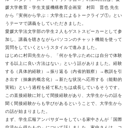
媛大学教育・学生支援機構教育企画室 村田 晋也 先生
から
『実例から学ぶ：大学生によるトークライブ①』とい
うテーマで講義をしていただきました。
愛媛大学法文学部の学生２人もゲストスピーカーとして参
加し、講義を聴きながらパソコンのチャット機能を使って
質問をしていくというスタイルで進みました。
はじめに村田先生から、「何かを学ぶためには自分で体験
する以上に良い方法はない」という話がありました。経験
する（具体的経験）→振り返る（内省的観察）→教訓を引
き出す（抽象的概念化）→新たな状況へ応用する（能動的
実戦）という過程を経て私たちは成長しているそうです。
この直接経験に対して間接経験があり、大学生からの話を
聞く間接経験からも学びがあるということで、大学生から
の話が始まりました。
まず、学生広報アンバサダーをしている家中さんが「国際
交流から得たもの」について話しました。家中さんは、コ