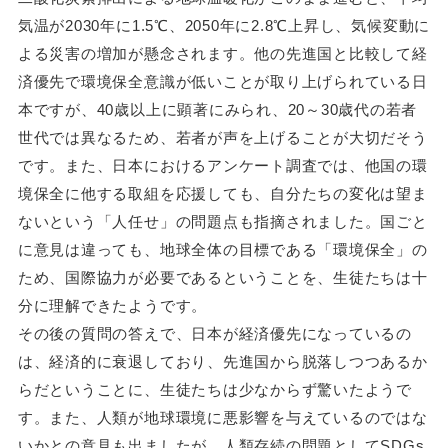
気温が2030年に1.5℃、2050年に2.8℃上昇し、気候変動に
よる災害の増加が懸念されます。他の先進国と比較して経
済優先で環境保全意識が低いことが取り上げられている日
本ですが、40歳以上に顕著にみられ、20～30歳代の若者
世代では異なるため、若者が声を上げることが大切だそう
です。また、日本におけるアンケート調査では、他国の環
境保全に他する取組を応援しても、自分たちの変化は望ま
ないという「人任せ」の問題点も指摘されました。国ごと
に意見は違っても、地球全体の目標である「環境保全」の
ため、国際協力が必要であるということを、生徒たちは十
分に理解できたようです。
その後の質問の答えで、日本が経済優先になっているの
は、経済的に衰退しており、先進国から脱落しつつあるか
らだということに、生徒たちは少なからず驚いたようで
す。また、人類が地球環境に悪影響を与えているのではな
いかとの意見も出ましたが、人類存続の問題としてSDGs