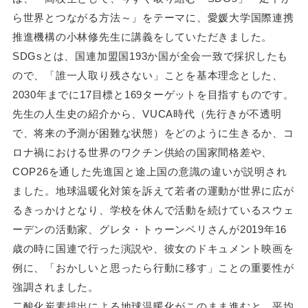
ら世界とつながる方法～」をテーマに、愛媛大学国際連携
推進機構の小林修先生に講義をしていただきました。
SDGsとは、国連加盟国193か国が全会一致で採択したも
ので、「誰一人取り残さない」ことを基本理念とした、
2030年までに17目標と169ターゲットを目指すものです。
先生の人生史の紹介から、VUCA時代（先行きが不透明
で、将来の予測が困難な状態）をどのように生きるか、コ
ロナ禍における世界のワクチン供給の国家間格差や、
COP26を通した先進国と途上国の意識の違いが説明され
ました。地球温暖化対策を訴えて若者の運動が世界に広が
るきっかけとなり、学校を休んで活動を続けているスウェ
ーデンの活動家、グレタ・トゥーンベリさんが2019年16
歳の時に国連で行った演説や、彼女のドキュメント映画を
例に、「おかしいと思ったら行動に移す」ことの重要性が
強調されました。
二酸化炭素排出による地球温暖化がこのまま進むと、平均