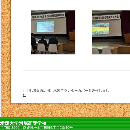
«
【地域資源活用】木製プランターカバーを製作しまし
た
愛媛大学附属高等学校
〒790-8566 愛媛県松山市樽味3丁目2番40号