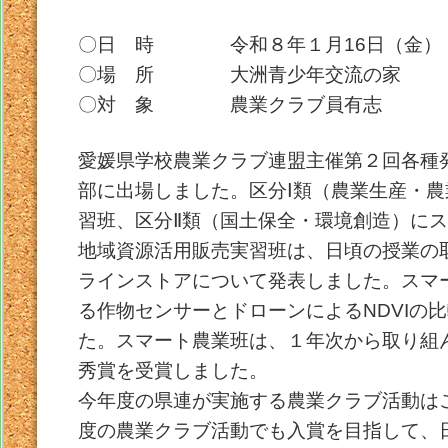
〇日 時 令和８年１月16日（金）
〇場 所 大洲青少年交流の家
〇対 象 農業クラブ員有志
愛媛県学校農業クラブ連盟主催第２回各種
部に出場しました。区分Ⅰ類（農業生産・
習班、区分Ⅱ類（国土保全・環境創造）に
地域資源活用販売実習班は、日頃の授業の
ラインストアについて発表しました。スマ
る作物センサーとドローンによるNDVIの
た。スマート農業班は、１年次から取り組
秀賞を受賞しました。
今年度の県連が実施する農業クラブ活動は
度の農業クラブ活動でも入賞を目指して、