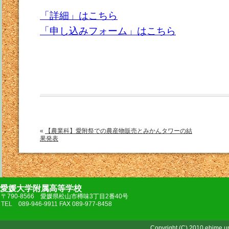
「詳細」はこちら
「申し込みフォーム」はこちら
«
【農業科】愛附祭での農産物販売とみかんタワーの結
果発表
愛媛大学附属高等学校
〒790-8566 愛媛県松山市樽味3丁目2番40号
TEL 089-946-9911 FAX 089-977-8458
Copyright (C) 2010 ehime uni