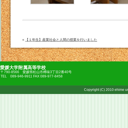
«
【１年生】産業社会と人間の授業を行いました
愛媛大学附属高等学校
〒790-8566 愛媛県松山市樽味3丁目2番40号
TEL 089-946-9911 FAX 089-977-8458
Copyright (C) 2010 ehime uni