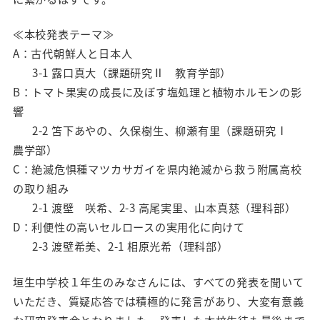
≪本校発表テーマ≫
A：古代朝鮮人と日本人
０
3-1 露口真大（課題研究Ⅱ 教育学部）
B：トマト果実の成長に及ぼす塩処理と植物ホルモンの影
響
０
2-2 笘下あやの、久保樹生、柳瀬有里（課題研究Ⅰ
農学部）
C：絶滅危惧種マツカサガイを県内絶滅から救う附属高校
の取り組み
０
2-1 渡壁 咲希、2-3 高尾実里、山本真慈（理科部）
D：利便性の高いセルロースの実用化に向けて
０
2-3 渡壁希美、2-1 相原光希（理科部）
垣生中学校１年生のみなさんには、すべての発表を聞いて
いただき、質疑応答では積極的に発言があり、大変有意義
な研究発表会となりました。発表した本校生徒も最後まで