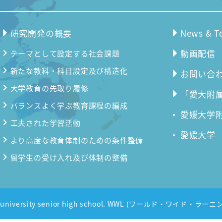
研究開発の概要
News & T
動画配信
テーマとして設定する社会課題
新たな教科・科目設定及び構造化
お問い合
大学教育の先取り履修
「愛大附属
バランスよく学ぶ教育課程の編成
愛媛大学
工夫された学習活動
愛媛大学
より高度な教育体制のための条件整備
留学生の受け入れ及び体制の整備
me university senior high school. WWL (ワールド・ワイド・ラーニン