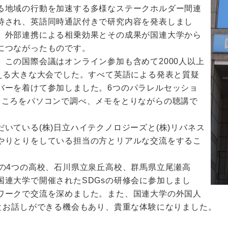
る地域の行動を加速する多様なステークホルダー間連
待され、英語同時通訳付きで研究内容を発表しまし
、外部連携による相乗効果とその成果が国連大学から
につながったものです。
この国際会議はオンライン参加も含めて2000人以上
超える大きな大会でした。すべて英語による発表と質疑
バーを着けて参加しました。6つのパラレルセッショ
ところをパソコンで調べ、メモをとりながらの聴講で
いている(株)日立ハイテクノロジーズと(株)リバネス
やりとりをしている担当の方とリアルな交流をするこ
国の4つの高校、石川県立泉丘高校、群馬県立尾瀬高
国連大学で開催されたSDGsの研修会に参加しまし
ワークで交流を深めました。また、国連大学の外国人
方とお話しができる機会もあり、貴重な体験になりました。