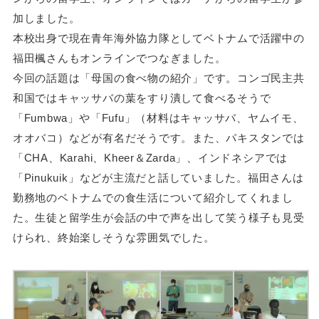
加しました。
本校出身で現在青年海外協力隊としてベトナムで活躍中の
福田楓さんもオンラインでつなぎました。
今回の話題は「母国の食べ物の紹介」です。コンゴ民主共
和国ではキャッサバの葉をすり潰して食べるそうで
「Fumbwa」や「Fufu」（材料はキャッサバ、ヤムイモ、
オオバコ）などが有名だそうです。また、パキスタンでは
「CHA、Karahi、Kheer＆Zarda」、インドネシアでは
「Pinukuik」などが主流だと話していました。福田さんは
勤務地のベトナムでの食生活について紹介してくれまし
た。
生徒と留学生が会話の中で声を出して笑う様子も見受
けられ、終始楽しそうな雰囲気でした。