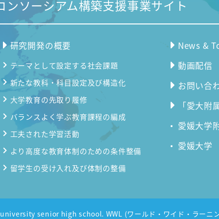
コンソーシアム構築支援事業サイト
研究開発の概要
News & T
動画配信
テーマとして設定する社会課題
新たな教科・科目設定及び構造化
お問い合
大学教育の先取り履修
「愛大附属
バランスよく学ぶ教育課程の編成
愛媛大学
工夫された学習活動
愛媛大学
より高度な教育体制のための条件整備
留学生の受け入れ及び体制の整備
me university senior high school. WWL (ワールド・ワイド・ラーニン