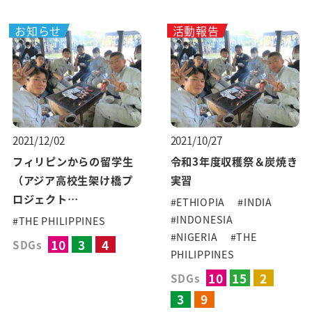
お知らせ
活動報告
2021/12/02
2021/10/27
フィリピンからの留学生
令和3年度収穫祭＆炭焼き
（アジア高校生架け橋プ
実習
ロジェクト…
#ETHIOPIA
#INDIA
#INDONESIA
#THE PHILIPPINES
#NIGERIA
#THE
10
3
4
SDGs
PHILIPPINES
10
15
2
SDGs
3
9