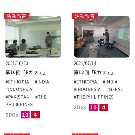
活動報告
活動報告
2021/10/20
2021/07/14
第16回「Eカフェ」
第12回「Eカフェ」
#ETHIOPIA
#INDIA
#ETHIOPIA
#INDIA
#INDONESIA
#INDONESIA
#NEPAL
#PAKISTAN
#THE
#THE PHILIPPINES
PHILIPPINES
10
4
SDGs
10
4
SDGs