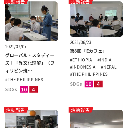
活動報告
活動報告
2021/06/23
2021/07/07
第8回「Eカフェ」
グローバル・スタディー
#ETHIOPIA
#INDIA
ズⅠ「異文化理解」（フ
#INDONESIA
#NEPAL
ィリピン班…
#THE PHILIPPINES
#THE PHILIPPINES
10
4
SDGs
10
4
SDGs
活動報告
活動報告