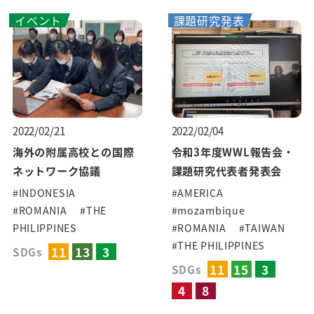
イベント
課題研究発表
2022/02/21
2022/02/04
海外の附属高校との国際
令和3年度WWL報告会・
ネットワーク協議
課題研究代表者発表会
#INDONESIA
#AMERICA
#ROMANIA
#THE
#mozambique
PHILIPPINES
#ROMANIA
#TAIWAN
#THE PHILIPPINES
11
13
3
SDGs
11
15
3
SDGs
4
8