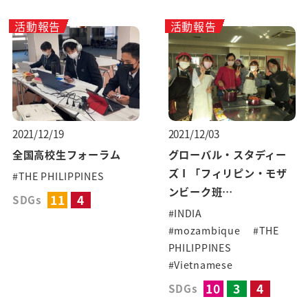
活動報告
活動報告
2021/12/19
2021/12/03
全国高校生フォーラム
グローバル・スタディー
ズⅠ「フィリピン・モザ
#THE PHILIPPINES
ンビーク班…
11
4
SDGs
#INDIA
#mozambique
#THE
PHILIPPINES
#Vietnamese
10
3
4
SDGs