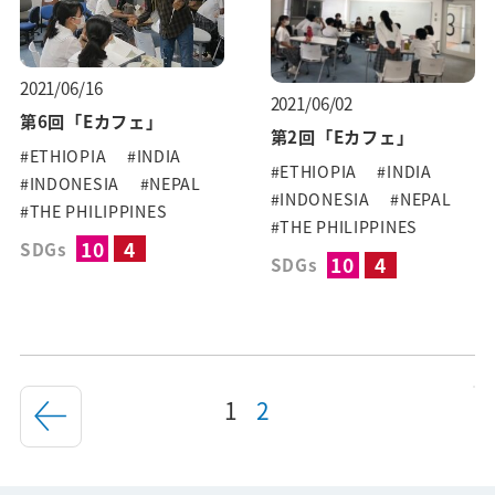
2021/06/16
2021/06/02
第6回「Eカフェ」
第2回「Eカフェ」
#ETHIOPIA
#INDIA
#ETHIOPIA
#INDIA
#INDONESIA
#NEPAL
#INDONESIA
#NEPAL
#THE PHILIPPINES
#THE PHILIPPINES
10
4
SDGs
10
4
SDGs
1
2